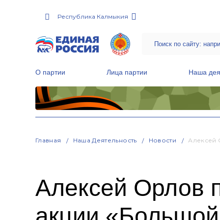
Республика Калмыкия
О партии
Лица партии
Наша дея
Местные общественные приемные Партии
Руководитель Региональной обще
Народная программа «Единой России»
Главная
Наша Деятельность
Новости
Алексей 
Алексей Орлов п
акции «Большой