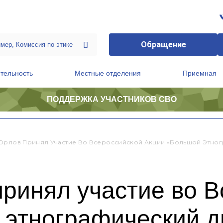
Обращение
тельность
Местные отделения
Приемная
ПОДДЕРЖКА УЧАСТНИКОВ СВО
ственной приемной Председателя Партии
Президиум регионального политического совета
Орлов Принял Участие Во Всероссийской Акции «Большой Этног
ринял участие во 
 этнографический д