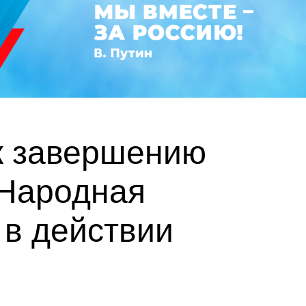
 к завершению
 Народная
 в действии