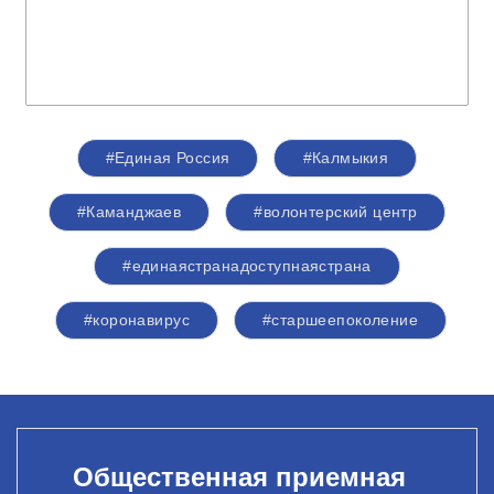
#Единая Россия
#Калмыкия
#Каманджаев
#волонтерский центр
#единаястранадоступнаястрана
#коронавирус
#старшеепоколение
Общественная приемная