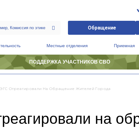
Обращение
тельность
Местные отделения
Приемная
ПОДДЕРЖКА УЧАСТНИКОВ СВО
ственной приемной Председателя Партии
Президиум регионального политического совета
 ЭГС Отреагировали На Обращение Жителей Города
треагировали на о