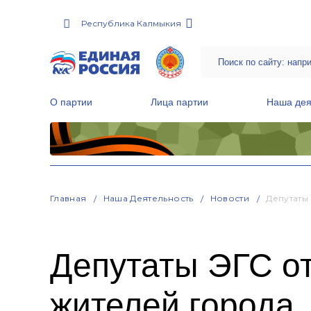
Республика Калмыкия
О партии
Лица партии
Наша дея
Местные общественные приемные Партии
Руководитель Региональной обще
Народная программа «Единой России»
Главная
Наша Деятельность
Новости
Депутаты
Депутаты ЭГС о
жителей города