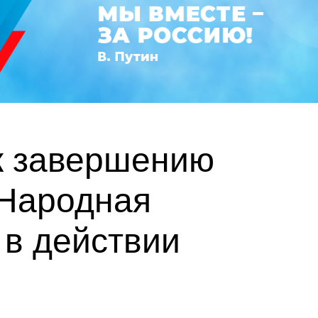
 к завершению
 Народная
 в действии