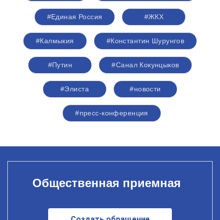
#Единая Россия
#ЖКХ
#Калмыкия
#Константин Шурунгов
#Путин
#Санал Кокунцыков
#Элиста
#новости
#пресс-конференция
Общественная приемная
Создать обращение