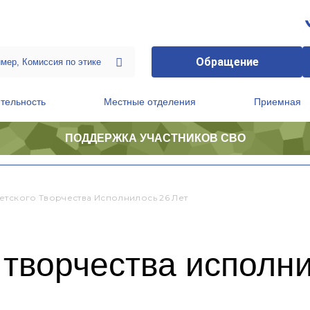
Обращение
тельность
Местные отделения
Приемная
ПОДДЕРЖКА УЧАСТНИКОВ СВО
ственной приемной Председателя Партии
Президиум регионального политического совета
етского Творчества Исполнилось 26 Лет
 творчества исполни