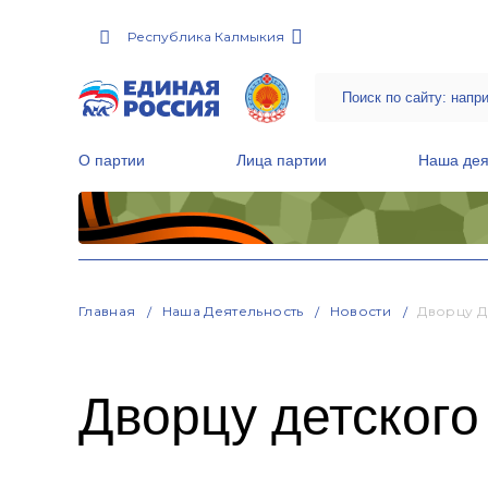
Республика Калмыкия
О партии
Лица партии
Наша дея
Местные общественные приемные Партии
Руководитель Региональной обще
Народная программа «Единой России»
Главная
Наша Деятельность
Новости
Дворцу Д
Дворцу детского