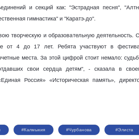
единений и секций как: "Эстрадная песня", "Алт
ественная гимнастика" и "Каратэ-до".
свою творческую и образовательную деятельность. 
те от 4 до 17 лет. Ребята участвуют в фестива
очетные места. За этой цифрой стоит немало: судь
 отдавших свои сердца детям", - сказала в св
«Единая Россия» «Историческая память», директо
я
#Калмыкия
#Чурбанова
#Элиста