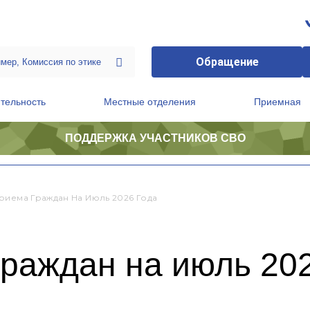
Обращение
тельность
Местные отделения
Приемная
ПОДДЕРЖКА УЧАСТНИКОВ СВО
ственной приемной Председателя Партии
Президиум регионального политического совета
риема Граждан На Июль 2026 Года
раждан на июль 202