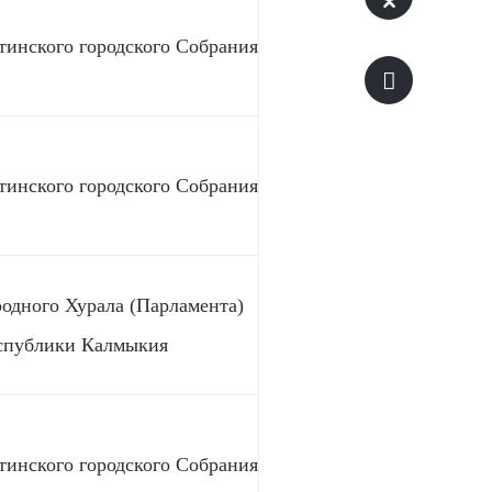
тинского городского Собрания
тинского городского Собрания
родного Хурала (Парламента)
спублики Калмыкия
тинского городского Собрания