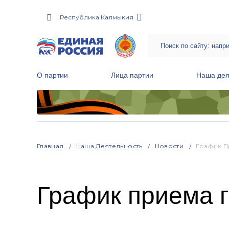
Республика Калмыкия
О партии
Лица партии
Наша дея
Местные общественные приемные Партии
Руководитель Региональной обще
Народная программа «Единой России»
Главная
Наша Деятельность
Новости
График П
График приема г