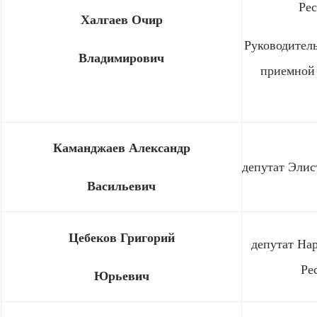
Ре
Халгаев Очир
Руководител
Владимирович
приемной 
Каманджаев Александр
депутат Элис
Васильевич
Цебеков Григорий
депутат На
Ре
Юрьевич