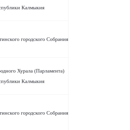
спублики Калмыкия
тинского городского Собрания
родного Хурала (Парламента)
спублики Калмыкия
тинского городского Собрания