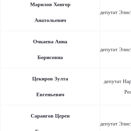
Марилов Хонгор
депутат Элис
Анатольевич
Очкаева Анна
депутат Элис
Борисовна
Цекиров Зулта
депутат На
Ре
Евгеньевич
Сарангов Церен
депутат Элис