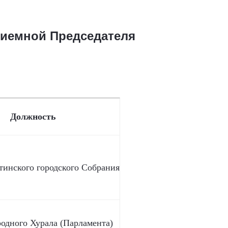
риемной Председателя
Должность
тинского городского Собрания
родного Хурала (Парламента)