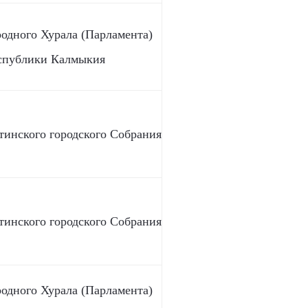
родного Хурала (Парламента)
спублики Калмыкия
тинского городского Собрания
тинского городского Собрания
родного Хурала (Парламента)