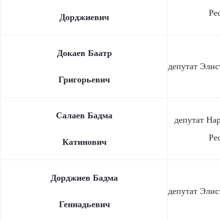
Ре
Дорджиевич
Докаев Баатр
депутат Элис
Григорьевич
Салаев Бадма
депутат На
Ре
Катинович
Дорджиев Бадма
депутат Элис
Геннадьевич