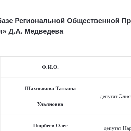
базе Региональной Общественной П
я» Д.А. Медведева
Ф.И.О.
Шахныкова Татьяна
депутат Элис
Ульяновна
Пюрбеев Олег
депутат На