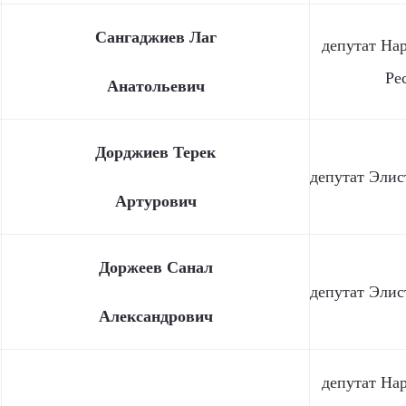
Сангаджиев Лаг
депутат На
Ре
Анатольевич
Дорджиев Терек
депутат Элис
Артурович
Доржеев Санал
депутат Элис
Александрович
депутат На