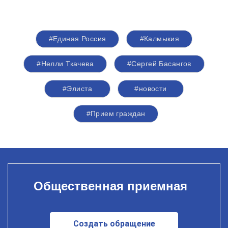
#Единая Россия
#Калмыкия
#Нелли Ткачева
#Сергей Басангов
#Элиста
#новости
#Прием граждан
Общественная приемная
Создать обращение