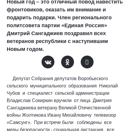
Новый год – это отличный повод навестить
фронтовиков, оказать им внимание и
подарить подарки. Член регионального
политсовета партии «Единая Россия»
Дмитрий Сангаджиев поздравил всех
ветеранов республики с наступившим
Новым годом.
Депутат Собрания депутатов Воробьеского
сельского
муниципального
образования
Николай
Чубов
и
специалист
сельской администрации
Владислав Сокиркин вручили
от лица Дмитрия
Сангаджиева ветерану Великой Отечественной
войны Жолтикова Ивану Михайловичу телевизор
«Самсунг».
При встрече были соблюдены
все
меры безопасности - социальная дистанция,
все