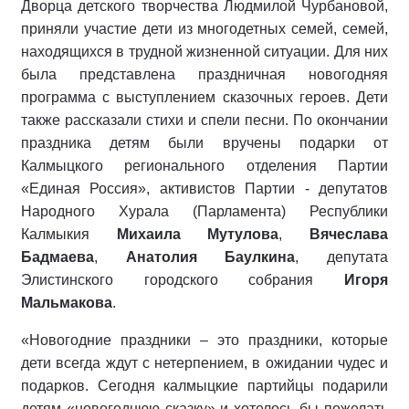
Дворца детского творчества Людмилой Чурбановой,
приняли участие дети из многодетных семей, семей,
находящихся в трудной жизненной ситуации. Для них
была представлена праздничная новогодняя
программа с выступлением сказочных героев. Дети
также рассказали стихи и спели песни. По окончании
праздника детям были вручены подарки от
Калмыцкого регионального отделения Партии
«Единая Россия», активистов Партии - депутатов
Народного Хурала (Парламента) Республики
Калмыкия
Михаила Мутулова
,
Вячеслава
Бадмаева
,
Анатолия Баулкина
, депутата
Элистинского городского собрания
Игоря
Мальмакова
.
«Новогодние праздники – это праздники, которые
дети всегда ждут с нетерпением, в ожидании чудес и
подарков. Сегодня калмыцкие партийцы подарили
детям «новогоднюю сказку» и хотелось бы пожелать