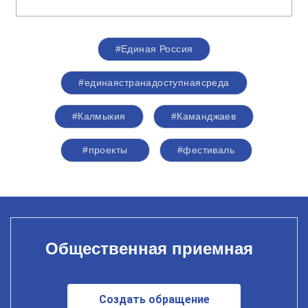
#Единая Россия
#единаястранадоступнаясреда
#Калмыкия
#Каманджаев
#проекты
#фестиваль
Общественная приемная
Создать обращение