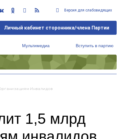
Версия для слабовидящих
Личный кабинет сторонника/члена Партии
Мультимедиа
Вступить в партию
Региональный исполнительный комитет
 Организациям Инвалидов
лит 1,5 млрд
иям инвалидов