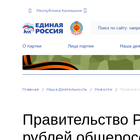
Республика Калмыкия
О партии
Лица партии
Наша дея
Местные общественные приемные Партии
Руководитель Региональной обще
Народная программа «Единой России»
Главная
Наша Деятельность
Новости
Правител
Правительство Р
рублей общерос