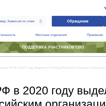
Обращение
тельность
Местные отделения
Приемная
ПОДДЕРЖКА УЧАСТНИКОВ СВО
ственной приемной Председателя Партии
Президиум регионального политического совета
ьство РФ В 2020 Году Выделит 1,5 Млрд Рублей Общероссийским
Ф в 2020 году выде
сийским организац