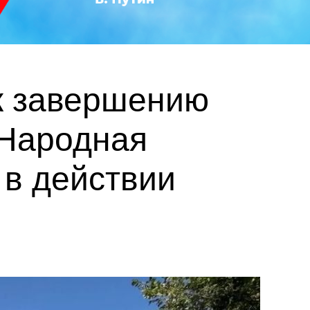
 к завершению
 Народная
 в действии