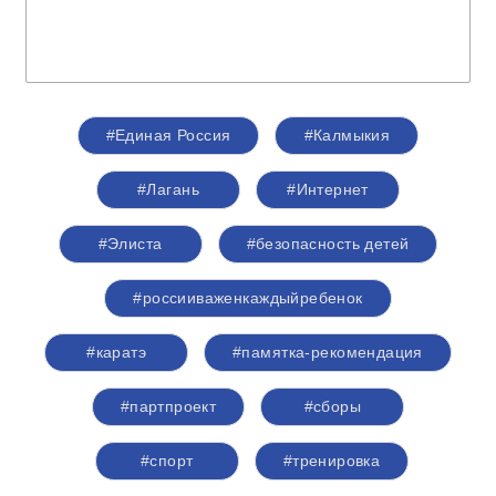
#Единая Россия
#Калмыкия
#Лагань
#Интернет
#Элиста
#безопасность детей
#россииваженкаждыйребенок
#каратэ
#памятка-рекомендация
#партпроект
#сборы
#спорт
#тренировка