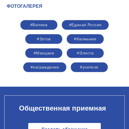
ФОТОГАЛЕРЕЯ
#Беляев
#Единая Россия
#Зотов
#Калмыкия
#Манцаев
#Элиста
#награждение
#учителя
Общественная приемная