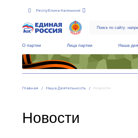
Республика Калмыкия
О партии
Лица партии
Наша дея
Местные общественные приемные Партии
Руководитель Региональной обще
Народная программа «Единой России»
Главная
Наша Деятельность
Новости
Новости