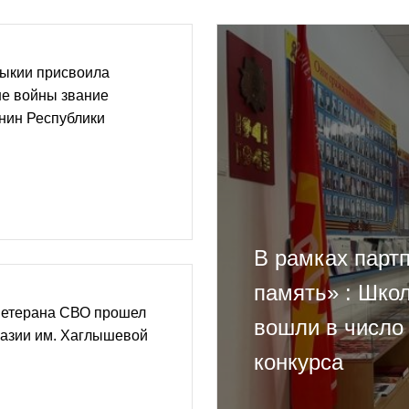
мыкии присвоила
не войны звание
нин Республики
В рамках парт
память» : Шко
 ветерана СВО прошел
вошли в число
назии им. Хаглышевой
конкурса