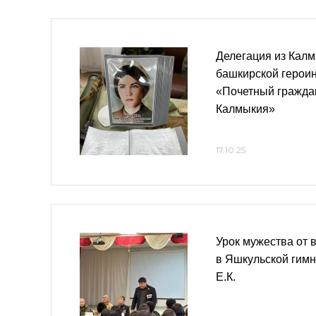
Делегация из Кал
башкирской герои
«Почетный гражда
Калмыкия»
17.10.25
Урок мужества от
в Яшкульской гим
Е.К.