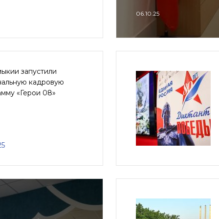
06.10.25
мыкии запустили
нальную кадровую
амму «Герои 08»
25