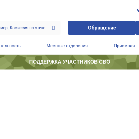
Обращение
тельность
Местные отделения
Приемная
ПОДДЕРЖКА УЧАСТНИКОВ СВО
ственной приемной Председателя Партии
Президиум регионального политического совета