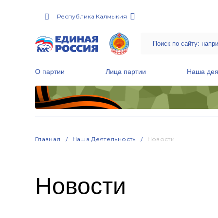
Республика Калмыкия
О партии
Лица партии
Наша дея
Местные общественные приемные Партии
Руководитель Региональной обще
Народная программа «Единой России»
Главная
Наша Деятельность
Новости
Новости