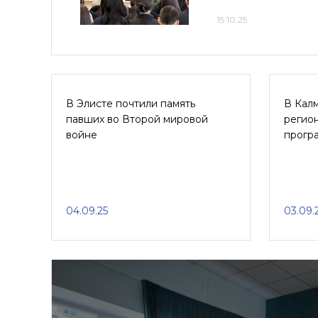
15.10.25
В Элисте почтили память
В Кал
павших во Второй мировой
регио
войне
прогр
04.09.25
03.09.