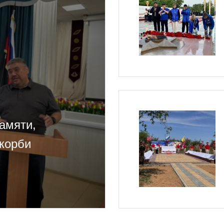
амяти,
корби