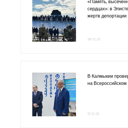
«Память, высеченн
сердцах»: в Элист
жертв депортации
28.12.25
В Калмыкии прове
на Всероссийском
13.12.25