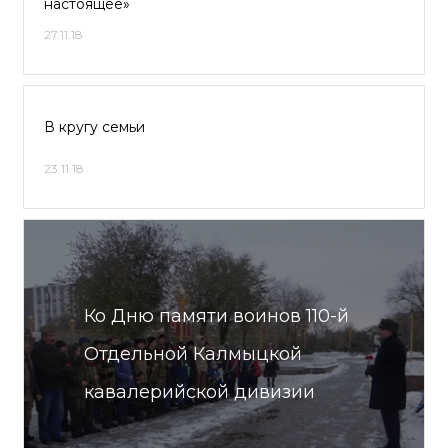
настоящее»
27.11.18
В кругу семьи
23.11.18
Ко Дню памяти воинов 110-й
Отдельной Калмыцкой
кавалерийской дивизии