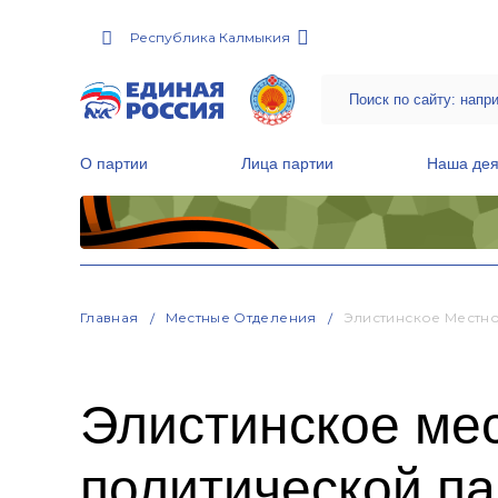
Республика Калмыкия
О партии
Лица партии
Наша дея
Местные общественные приемные Партии
Руководитель Региональной обще
Народная программа «Единой России»
Главная
Местные Отделения
Элистинское Местн
Элистинское ме
политической 