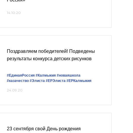
14.10.20
Поздравляем победителей! Подведены
результаты конкурса детских рисунков
#ЕдинаяРоссия
#Калмыкия
#новаяшкола
#казачество
#Элиста
#ЕРЭлиста
#ЕРКалмыкия
24.09.20
23 сентября свой День рождения