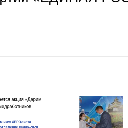
ается акция «Дарим
 медработников
лмыкия
#ЕРЭлиста
 отделение
#Кино-2020