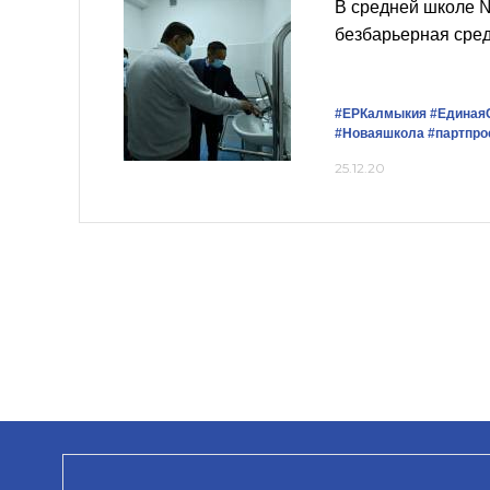
В средней школе 
безбарьерная сре
#ЕРКалмыкия
#Единая
#Новаяшкола
#партпро
25.12.20