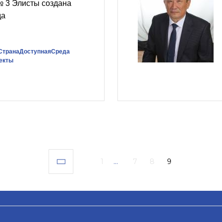
№ 3 Элисты создана
да
СтранаДоступнаяСреда
екты
1
...
7
8
9