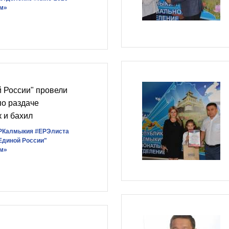
ам»
 России" провели
по раздаче
 и бахил
РКалмыкия
#ЕРЭлиста
Единой России"
ам»