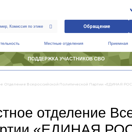
Обращение
тельность
Местные отделения
Приемная
ПОДДЕРЖКА УЧАСТНИКОВ СВО
ственной приемной Председателя Партии
Президиум регионального политического совета
ое Отделение Всероссийской Политической Партии «ЕДИНАЯ РО
стное отделение Вс
партии «ЕДИНАЯ Р