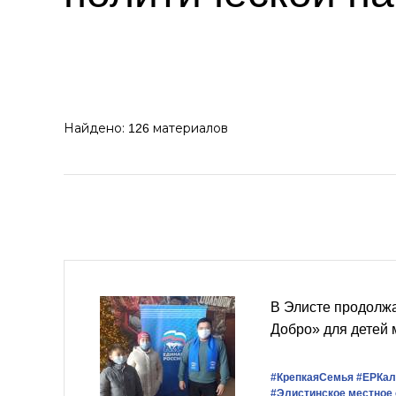
Найдено:
материалов
126
В Элисте продолж
Добро» для детей
#КрепкаяСемья
#ЕРКа
#Элистинское местное