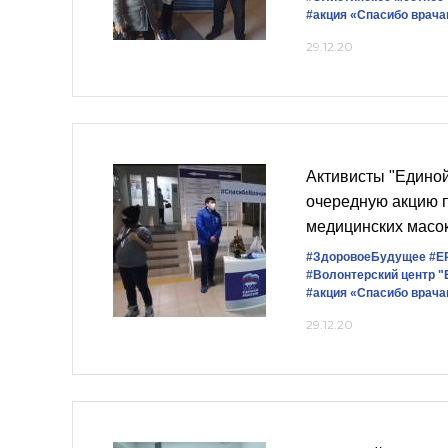
#акция «Спасибо врач
29.12.20
Активисты "Единой
очередную акцию 
медицинских масок
#ЗдоровоеБудущее
#Е
#Волонтерский центр "
#акция «Спасибо врач
29.12.20