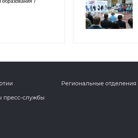
м образования 7
ртии
Региональные отделения
ы пресс-службы